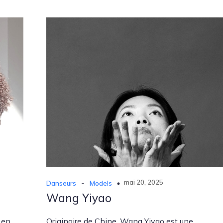
-
mai 20, 2025
Danseurs
Models
Wang Yiyao
f en
Originaire de Chine, Wang Yiyao est une