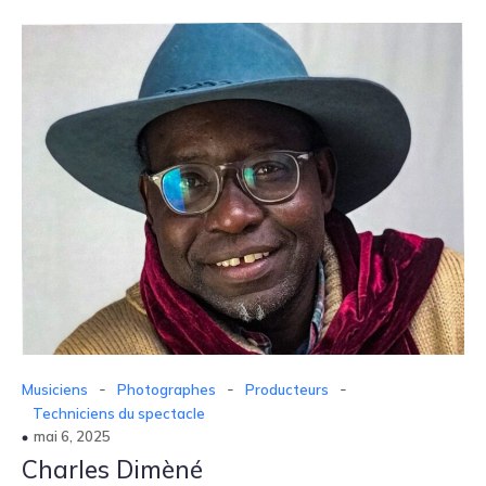
-
-
-
Musiciens
Photographes
Producteurs
Techniciens du spectacle
mai 6, 2025
Charles Dimèné