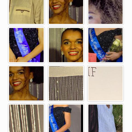
Producteurs
Musiciens
Techniciens
du
spectacle
Ambassadrice
Dauphine(s)