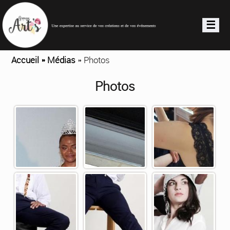
☰
Accueil »
Médias
» Photos
Photos