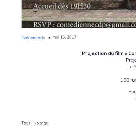
mai 15, 2017
Evénements
Projection du film « C
Proj
Le 
158 ru
Par
Tags:
No tags